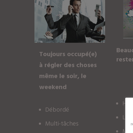
Beauc
Toujours occupé(e)
reste
à régler des choses
même le soir, le
weekend
Hyp
Débordé
La t
Multi-tâches
r
Mai