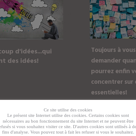
Enter
your
text
here..
.
Toujours à vous
oup d'idées...qui
demander quan
nt des idées!
pourrez enfin v
concentrer sur 
essentielles!
er créatif(ve)
Ce site utilise des cookies
Eparpillé(e)
Le présent site Internet utilise des cookies. Certains cookies sont
ête pleine de projets
nécessaires au bon fonctionnement du site Internet et ne peuvent être
efusés si vous souhaitez visiter ce site. D'autres cookies sont utilisés à d
Une to do list
fins d'analyse. Vous pouvez tout à fait les refuser si vous le souhaitez.
s pas le temps de