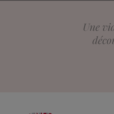
Une vi
décou