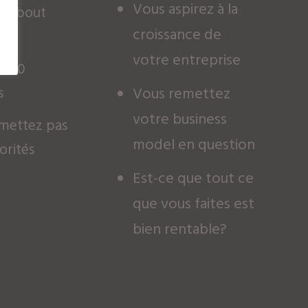
Vous aspirez à la
uel bout
croissance de
votre entreprise
1000
s
Vous remettez
votre business
mettez pas
model en question
orités
Est-ce que tout ce
que vous faites est
bien rentable?