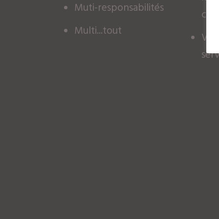
Muti-responsabilités
con
Multi...tout
Vou
ser