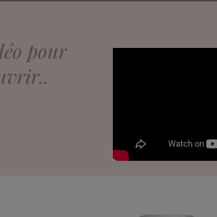
déo pour
vrir..