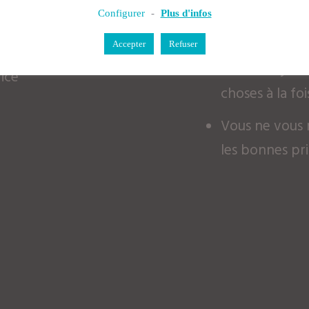
sait pas par q
Configurer
-
Plus d'infos
crétiser
entamer
Accepter
Refuser
s êtes le pompier de
Vous essayez 
vice
choses à la foi
Vous ne vous 
les bonnes pri