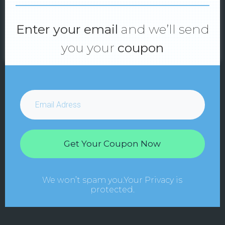
fait les refuser si vous le souhaitez.
Configurer
-
Plus d'infos
Enter your email
and we’ll send
Accepter
Refuser
you your
coupon
Get Your Coupon Now
We won’t spam you.Your Privacy is
protected.