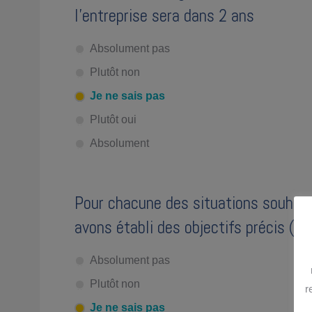
l'entreprise sera dans 2 ans
Absolument pas
Plutôt non
Je ne sais pas
Plutôt oui
Absolument
Pour chacune des situations souhaité
avons établi des objectifs précis (q
Absolument pas
Plutôt non
r
Je ne sais pas