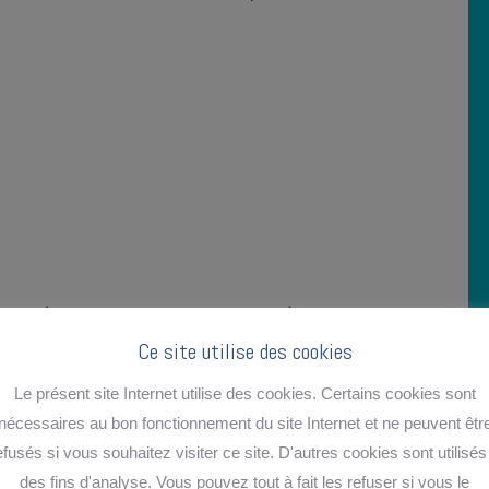
es (là où nous voulons aller), nous
Ce site utilise des cookies
uoi, combien, quand,…)
Le présent site Internet utilise des cookies. Certains cookies sont
nécessaires au bon fonctionnement du site Internet et ne peuvent êtr
efusés si vous souhaitez visiter ce site. D'autres cookies sont utilisés
des fins d'analyse. Vous pouvez tout à fait les refuser si vous le