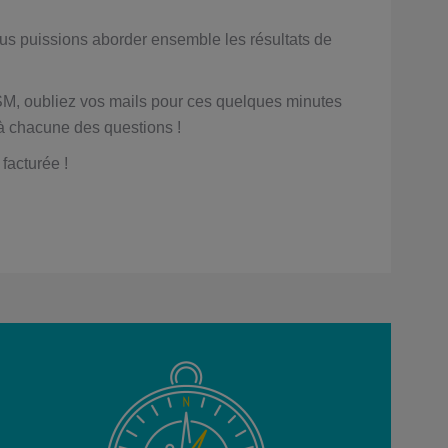
ous puissions aborder ensemble les résultats de
GSM, oubliez vos mails pour ces quelques minutes
à chacune des questions !
facturée !