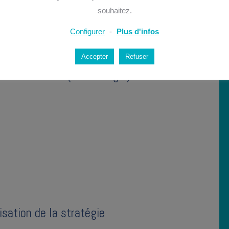
souhaitez.
Configurer
-
Plus d'infos
Accepter
Refuser
r cette vision (= stratégie)
isation de la stratégie