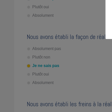
Plutôt oui
Absolument
Nous avons établi la façon de réalise
Absolument pas
Plutôt non
Je ne sais pas
Plutôt oui
Absolument
Nous avons établi les freins à la réal