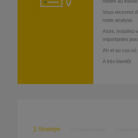
mettre au travail
Vous recevrez di
notre analyse.
Alors, installez
importantes pour
Ah et au cas où 
A très bientôt
1
Stratégie
2
3
Business model
Organisa