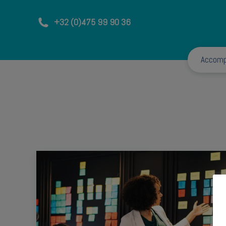
+32 (0)475 99 90 36
Accom