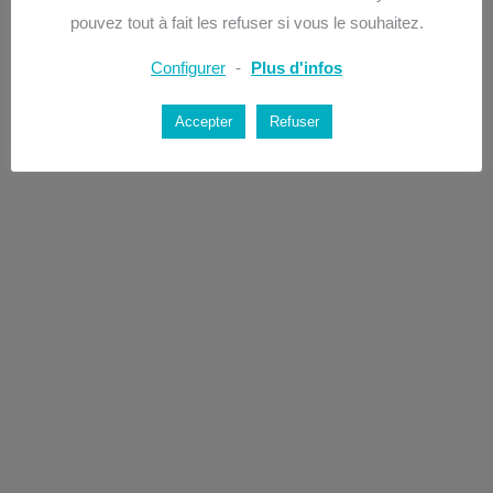
Abiliteam en vidéo
pouvez tout à fait les refuser si vous le souhaitez.
Configurer
-
Plus d'infos
Gérer son entreprise
Par
sobeline
25 mars 2019
Accepter
Refuser