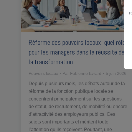
r
Réforme des pouvoirs locaux, quel rôle
pour les managers dans la réussite de
la transformation
Pouvoirs locaux
Par
Fabienne Evrard
5 juin 2026
Depuis plusieurs mois, les débats autour de la
réforme de la fonction publique locale se
concentrent principalement sur les questions
de statut, de recrutement, de mobilité ou encore
d’attractivité des employeurs publics. Ces
sujets sont importants et méritent toute
l’attention qu’ils reçoivent. Pourtant, une