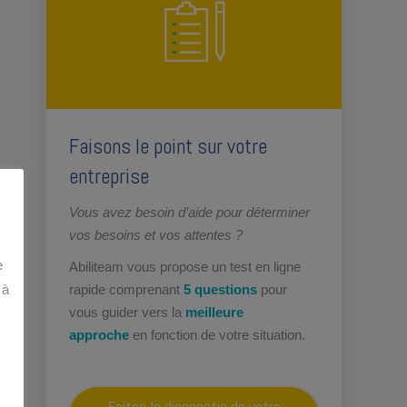
Faisons le point sur votre
entreprise
Vous avez besoin d’aide pour déterminer
vos besoins et vos attentes ?
e
Abiliteam vous propose un test en ligne
rapide comprenant
5 questions
pour
 à
vous guider vers la
meilleure
approche
en fonction de votre situation.
Faites le diagnostic de votre