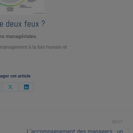
e deux feux ?
es managériales
.
n management à la fois humain et
ager cet article
are
Share
Share
on
on
cebook
X
LinkedIn
NEXT
L’accompagnement des managers : un