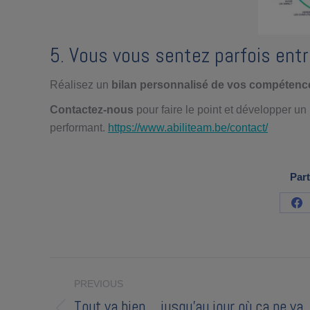
5. Vous vous sentez parfois entr
Réalisez un
bilan personnalisé de vos compétenc
Contactez-nous
pour faire le point et développer u
performant.
https://www.abiliteam.be/contact/
Part
Sh
on
Fa
Post
PREVIOUS
navigation
Tout va bien… jusqu’au jour où ça ne va