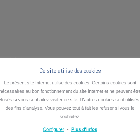
agériale
Ce site utilise des cookies
Le présent site Internet utilise des cookies. Certains cookies sont
nécessaires au bon fonctionnement du site Internet et ne peuvent êtr
efusés si vous souhaitez visiter ce site. D'autres cookies sont utilisés
hosociaux)
des fins d'analyse. Vous pouvez tout à fait les refuser si vous le
tionnelle, leadership, communication, gestion des conflits et
souhaitez.
Configurer
-
Plus d'infos
compétences managériales