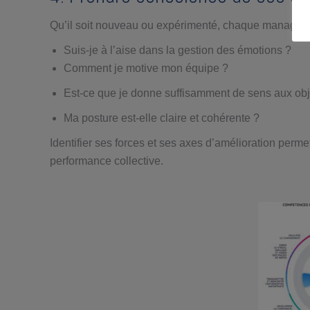
Qu’il soit nouveau ou expérimenté, chaque manager 
Suis-je à l’aise dans la gestion des émotions ?
Comment je motive mon équipe ?
Est-ce que je donne suffisamment de sens aux obje
Ma posture est-elle claire et cohérente ?
Identifier ses forces et ses axes d’amélioration permet
performance collective.