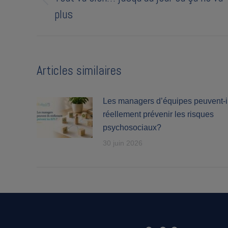
Previous
plus
post:
Articles similaires
Les managers d’équipes peuvent-i
réellement prévenir les risques
psychosociaux?
30 juin 2026