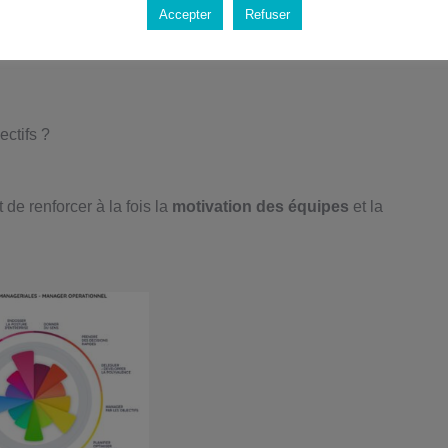
Accepter
Refuser
gagne à réaliser un
bilan
de ses co
mpétences managériales :
ctifs ?
 de renforcer à la fois la
motivation des équipes
et la