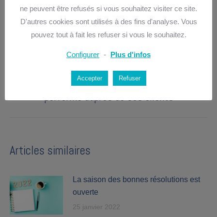
PREVIOUS
ne peuvent être refusés si vous souhaitez visiter ce site.
navigation
La procrastination : élément démotivant dans
D'autres cookies sont utilisés à des fins d'analyse. Vous
Previous
pouvez tout à fait les refuser si vous le souhaitez.
l’entreprise
post:
Configurer
-
Plus d'infos
NEXT
Les 7 points forts du dirigeant d’entreprise qui
Accepter
Refuser
Next
performe auprès de ses clients
post:
Articles similaires
La saison des bonnes résolutions est
ouverte
25 janvier 2022