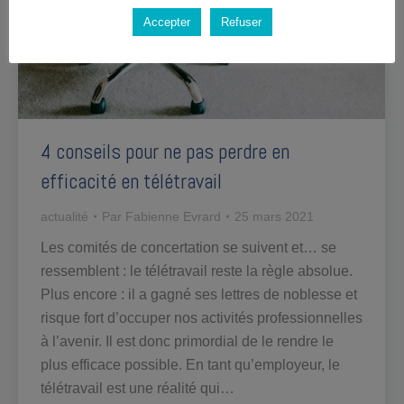
Accepter
Refuser
4 conseils pour ne pas perdre en
efficacité en télétravail
actualité
Par
Fabienne Evrard
25 mars 2021
Les comités de concertation se suivent et… se
ressemblent : le télétravail reste la règle absolue.
Plus encore : il a gagné ses lettres de noblesse et
risque fort d’occuper nos activités professionnelles
à l’avenir. Il est donc primordial de le rendre le
plus efficace possible. En tant qu’employeur, le
télétravail est une réalité qui…