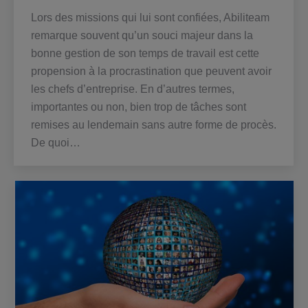
Lors des missions qui lui sont confiées, Abiliteam
remarque souvent qu’un souci majeur dans la
bonne gestion de son temps de travail est cette
propension à la procrastination que peuvent avoir
les chefs d’entreprise. En d’autres termes,
importantes ou non, bien trop de tâches sont
remises au lendemain sans autre forme de procès.
De quoi…