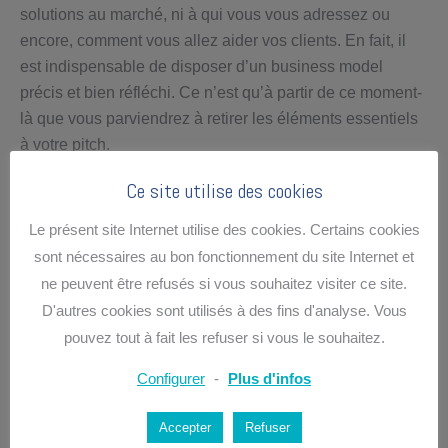
solutions au marché, ni à qui vous vous adressez ou
encore, comment vous allez aider vos clients. En fait, il
est indispensable de disposer d’un business model
précis et bien réfléchi. Ce n’est qu’à partir de ce moment-
là que vous parviendrez à retirer les éléments essentiels
à votre pitch.
Ce travail sur le business model, c’est ce qu’
Abiliteam
Ce site utilise des cookies
vous propose. Nous avons conçu un programme en 13
Le présent site Internet utilise des cookies. Certains cookies
points permettant aux créateurs d’entreprise de se lancer
sont nécessaires au bon fonctionnement du site Internet et
dans les meilleures conditions.
ne peuvent être refusés si vous souhaitez visiter ce site.
Pour en savoir plus, contactez
Abiliteam via son
D'autres cookies sont utilisés à des fins d'analyse. Vous
formulaire de contact
.
pouvez tout à fait les refuser si vous le souhaitez.
Configurer
-
Plus d'infos
Partager cet article
Accepter
Refuser
Share
Share
Share