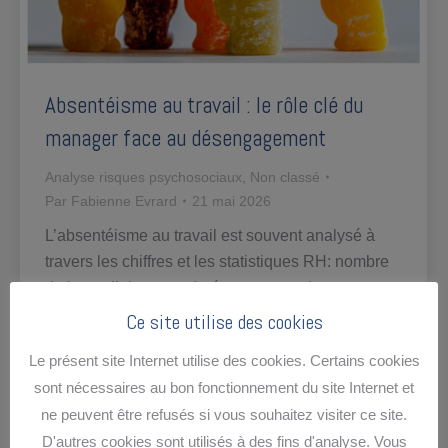
Absentéisme au travail : le rôle clé du
manager face au désengagement
Analyse risques psychosociaux
,
Non classé
Par
Fabienne Evrard
21 mai 2026
L’absentéisme au travail est souvent analysé à
travers les chiffres et les statistiques RH: nombre
de jours d’absence, durée moyenne des
abesences etc. Pourtant, avant les absences
Ce site utilise des cookies
visibles, il existe souvent une autre réalité plus
Le présent site Internet utilise des cookies. Certains cookies
discrète : le désengagement progressif des
sont nécessaires au bon fonctionnement du site Internet et
collaborateurs, l’absence mentale : Ils participent
ne peuvent être refusés si vous souhaitez visiter ce site.
aux réunions sans vraiment y contribuer. Ils
D'autres cookies sont utilisés à des fins d'analyse. Vous
exécutent…