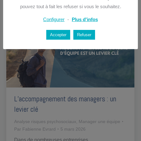
pouvez tout à fait les refuser si vous le souhaitez.
Configurer
-
Plus d'infos
Accepter
Refuser
L’accompagnement des managers : un
levier clé
Analyse risques psychosociaux
,
Manager une équipe
Par
Fabienne Evrard
5 mars 2026
Dans de nombreuses entreprises,